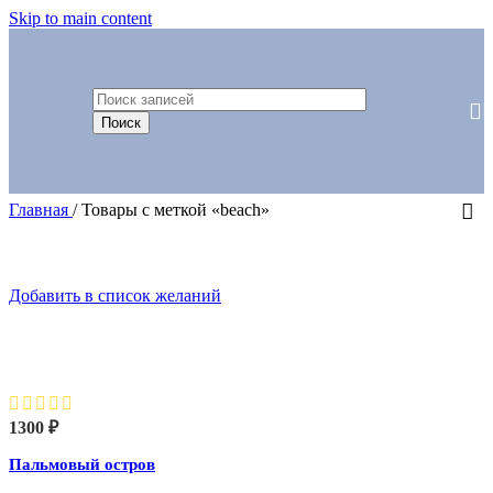
Skip to main content
Поиск
Главная
/
Товары с меткой «beach»
Добавить в список желаний
Пальмовый остров
1300
₽
Пальмовый остров