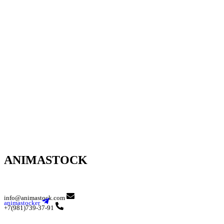
ANIMASTOCK
info@animastock.com
animastocker
+7(981)739-37-91