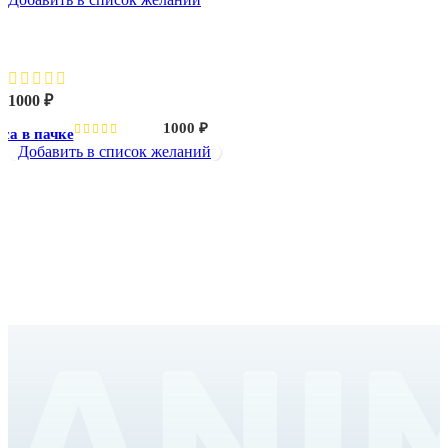
Принцесса в пачке
1000
₽
1000
₽
са в пачке
Добавить в список желаний
ANI