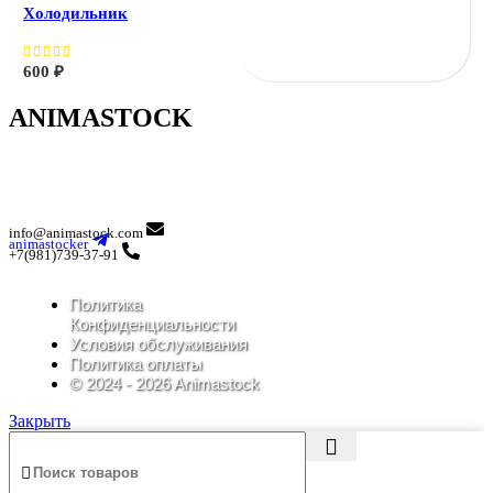
Холодильник
600
₽
ANIMASTOCK
info@animastock.com
animastocker
+7(981)739-37-91
Политика
Конфиденциальности
Условия обслуживания
Политика оплаты
© 2024 - 2026 Animastock
Закрыть