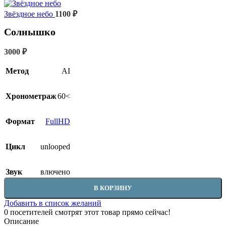
Звёздное небо
1100
₽
Солнышко
3000
₽
Метод
AI
Хронометраж
60<
Формат
FullHD
Цикл
unlooped
Звук
влючено
В КОРЗИНУ
Добавить в список желаний
0
посетителей смотрят этот товар прямо сейчас!
Описание