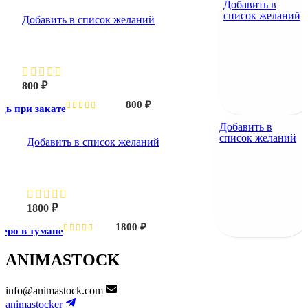
Добавить в
список желаний
Добавить в список желаний
Лебедь при закате
800
₽
800
₽
дь при закате
Добавить в
список желаний
Добавить в список желаний
Озеро в тумане
1800
₽
1800
₽
зеро в тумане
ANIMASTOCK
info@animastock.com
animastocker