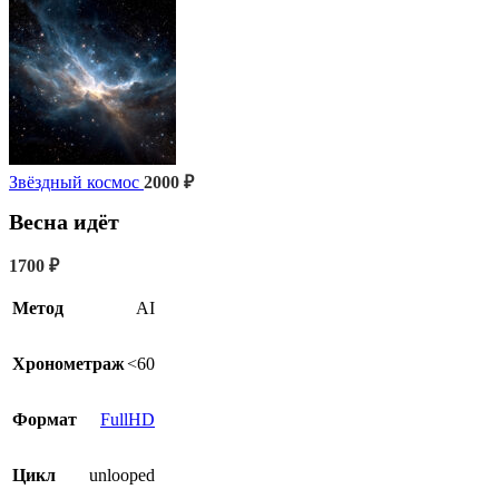
Звёздный космос
2000
₽
Весна идёт
1700
₽
Метод
AI
Хронометраж
<60
Формат
FullHD
Цикл
unlooped