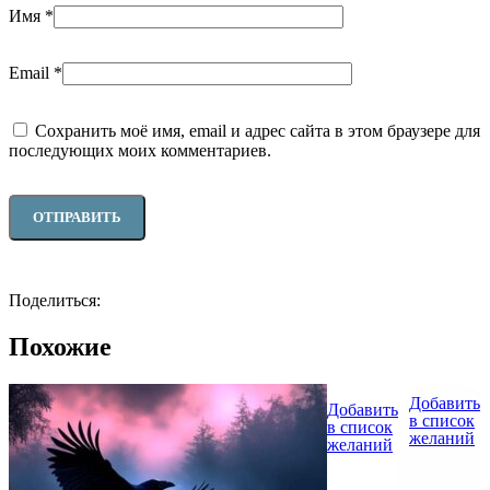
Имя
*
Email
*
Сохранить моё имя, email и адрес сайта в этом браузере для
последующих моих комментариев.
Поделиться:
Похожие
Добавить
Добавить
в список
в список
желаний
желаний