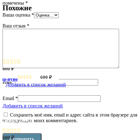
помечены
*
Похожие
Ваша оценка
*
Ваш отзыв
*
Добавить в список желаний
Дом в ар-нуво
600
₽
600
₽
 ар-нуво
Имя
*
Добавить в список желаний
Email
*
Добавить в список желаний
Сохранить моё имя, email и адрес сайта в этом браузере для
Дом у реки
последующих моих комментариев.
600
₽