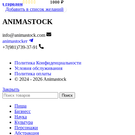
1000
₽
ад городом
Добавить в список желаний
ANIMASTOCK
info@animastock.com
animastocker
+7(981)739-37-91
Политика Конфиденциальности
Условия обслуживания
Политика оплаты
© 2024 - 2026 Animastock
Закрыть
Поиск
Пища
Бизнесс
Наука
Культура
Персонажи
Абстракция