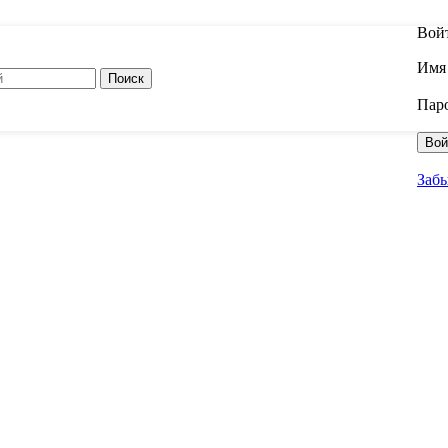
Вой
Имя 
Поиск
Пар
Вой
Заб