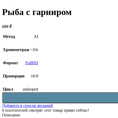
Рыба с гарниром
600
₽
Метод
AI
Хронометраж
<10s
Формат
FullHD
Пропорции
16:9
Цикл
unlooped
Добавить в список желаний
0
посетителей смотрят этот товар прямо сейчас!
Описание