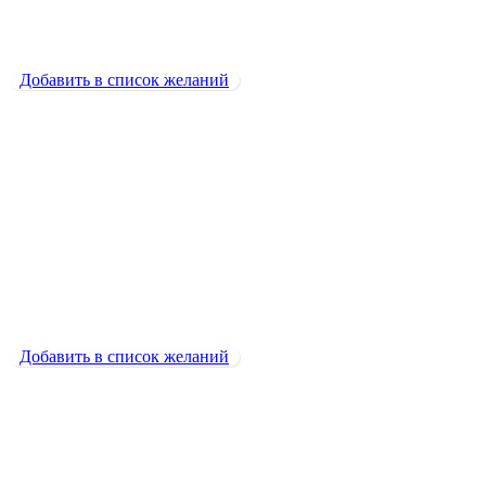
Кофе с пенкой
1800
₽
Добавить в список желаний
Добавить в список желаний
Нарезанная пицца
600
₽
Нарезанная пицца
600
₽
Добавить в список желаний
Добавить в список желаний
Паста