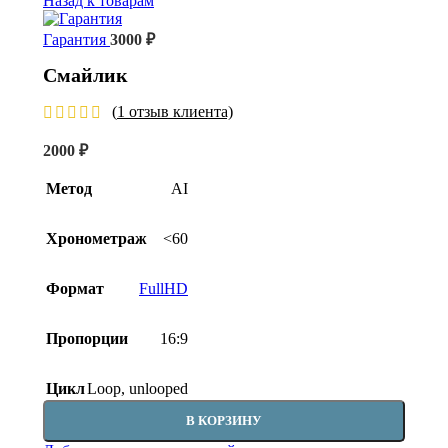
Назад к товарам
Гарантия
3000
₽
Смайлик
(
1
отзыв клиента)
2000
₽
Метод
AI
Хронометраж
<60
Формат
FullHD
Пропорции
16:9
Цикл
Loop
,
unlooped
В КОРЗИНУ