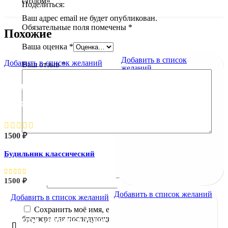
столом»
Поделиться:
Ваш адрес email не будет опубликован.
Обязательные поля помечены
*
Похожие
Ваша оценка
*
Добавить в список
Добавить в список желаний
Ваш отзыв
*
желаний
Будильник
классический
1500
₽
Будильник классический
Имя
*
1500
₽
Email
*
Добавить в список желаний
Добавить в список желаний
Сохранить моё имя, email и адрес сайта в этом
Интро универсальное
браузере для последующих моих комментариев.