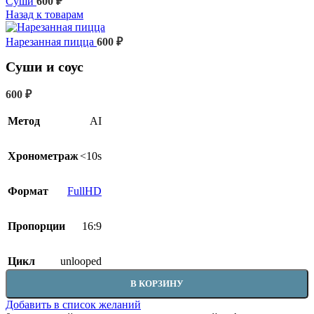
Суши
600
₽
Назад к товарам
Нарезанная пицца
600
₽
Суши и соус
600
₽
Метод
AI
Хронометраж
<10s
Формат
FullHD
Пропорции
16:9
Цикл
unlooped
В КОРЗИНУ
Добавить в список желаний