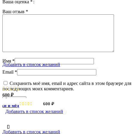
Ваша оценка
*
Ваш отзыв
*
Поделиться:
Похожие
Имя
*
Добавить в список желаний
Email
*
Блинчики и мёд
Сохранить моё имя, email и адрес сайта в этом браузере для
последующих моих комментариев.
600
₽
600
₽
ки и мёд
Добавить в список желаний
Добавить в список желаний