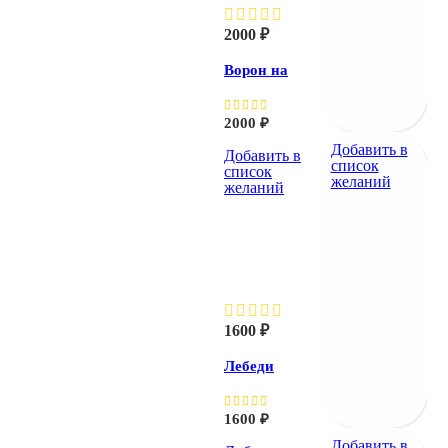
2000
₽
Ворон на
камне
2000
₽
Добавить в
Добавить в
список
список
желаний
желаний
Лебеди
плывут
1600
₽
Лебеди
плывут
1600
₽
Добавить в